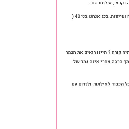
נקרא , אילתור גם .
פתאום לא התבאסנו , פתאום היה כיף להבין שראינו את הסוף וזהו . בלי לסחוב שעתיים של סחבת ומתח ועייפות. בכז אנחנו בני 40 (
ה קורה ? היינו רואים את הגמר
יתך הרבה אחרי איזה גמר של
 הכבוד לאילתור, ולזרום עם