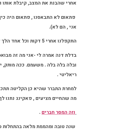
אחרי שהבנת את המצב, קיבלת אותו ונ
אני , הם לא).
התקפלנו אחרי 5 דקות וכל אחד הלך לבית שלו.
בדלת דנה אמרה לי -אני מה זה מבואס
ובלה בלה בלה . משעמם. ככה מותק, יש
ריאליטי .
למחרת התברר שהיא כן הקליטה תתכנית
מה שהחיים מציעים , פאקינג נתנו לך
וזה המסר חברים
.
שנה טובה ומהממת מלאה בהתחלות סו