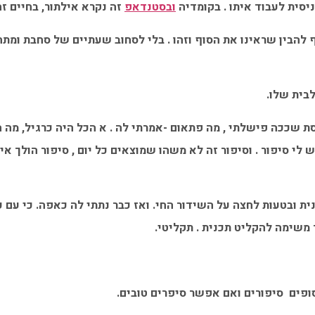
יסית לעבוד איתו . בקומדיה
ובסטנדאפ
זה נקרא אילתור, בחיים זה 
ת שככה פישלתי , מה פתאום -אמרתי לה . א הכל היה כרגיל, מה הי
 לי סיפור . וסיפור זה לא משהו שמוצאים כל יום , סיפור הולך א
 ובטעות לחצה על השידור החי. ואז כבר נתתי לה כאפה. כי עם כל
 משימה להקליט תכנית . תקליטי.
פים סיפורים ואם אפשר סיפרים טובים.