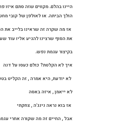
היינו בהלם. מקווים שזה סתם איזו פת
הולך הביתה. או לאולפן של קובי מחט 
אז מה שקרה זה שראינו בלייב את הסו
את הסוף שרצינו להגיע אליו עוד שעת
בקיצור עגמת נפש.
איך לא הקלטת? כולם כעסו על דנה
לא יודעת, היא אמרה , זה הקליט בטע
לא ייאמן , איזה באסה
אז בוא נראה נינג'ה , צחקתי
אבל , החיים זה מה שקורה אחרי עגמ