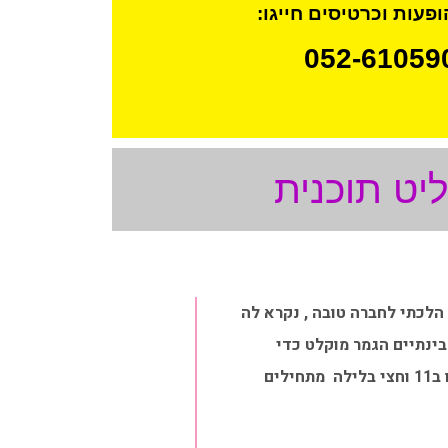
פעות וכרטיסים חייגו:
ט תוכנית
הלכתי לחברה טובה , נקרא לה
בינתיים הגמר מוקלט כדי
שנראה ללא פרסומות, השיחה קלחה , איזו מין מילה זאת קלחה , של זקנים . בכל מקרה מצאנו את עצמנו ב11 וחצי בלילה מתחילים