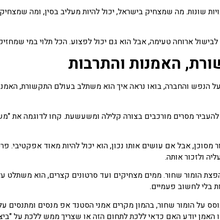
 שונות. מה שמצחיק בישראל, יכול להיות מעליב בסין, ומה שמצחיק בג
לבישול ארוחה טעימה, אבל הוא גם יכול לפצוע. הכל תלוי במי שמחזיק
ורת, האמנות והתרבות
ל הנפש והחברה, בואו נראה איך הוא משתלב בעולם התקשורת, האמנות
להעביר מסרים מורכבים בצורה קלילה ומשעשעת. קחו לדוגמה את "משח
ר מסוכן, אבל אם עושים אותו נכון, הוא יכול להיות מאוד אפקטיבי. פ
ליה ולזכור אותה.
הפצת הומור שחור. ממים מצחיקים ועד סרטונים קצרים, הוא משתלט על 
ת בלי לחשוב פעמיים.
ס על הומור שחור, בהמון מקרים אמני הסטנד אפ מנסים ומתנסים על 
ו האמן יודע האם כדאי ללכת לתחום הזה או שצריך ממש ללכת על "ביצי