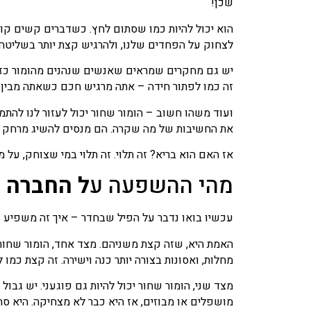
שכן!
הוא יכול להיות כמו שסתום לחץ. כשדברים קשים קורי
לצחוק על הפחדים שלנו, ולהרגיש קצת יותר בשליטה. 
יש גם מחקרים שמראים שאנשים שנהנים מהומור כזה הם
זה כמו לפתור חידה – אתה מרגיש חכם כשאתה מבין 
ועוד משהו חשוב – הומור שחור יכול לעזור לנו להת
את החשיבות של מה שקרה. הם מנסים להשיג מרחק נפש
אז האם הוא בריא? זה תלוי. זה תלוי במי שצוחק, על 
מהי ההשפעה ע
ל החברה –
עכשיו בואו נדבר על הפיל שבחדר – איך זה משפיע על
האמת היא, שזה קצת משניהם. מצד אחד, הומור שחור י
מחלות, ואסונות בצורה יותר כנה וישירה. זה קצת כמו
מצד שני, הומור שחור יכול להיות גם פוגעני. יש גב
מושפלים או מבוזים, אז היא כבר לא מצחיקה. היא ס