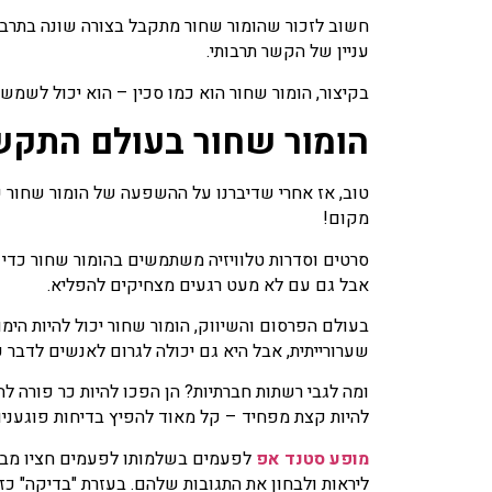
חשוב לזכור שהומור שחור מתקבל בצורה שונה בתרבויות
עניין של הקשר תרבותי.
בקיצור, הומור שחור הוא כמו סכין – הוא יכול לשמש 
הומור שחור בעולם התקש
טוב, אז אחרי שדיברנו על ההשפעה של הומור שחור ע
מקום!
סרטים וסדרות טלוויזיה משתמשים בהומור שחור כדי 
אבל גם עם לא מעט רגעים מצחיקים להפליא.
בעולם הפרסום והשיווק, הומור שחור יכול להיות הימו
שערורייתית, אבל היא גם יכולה לגרום לאנשים לדבר ע
ומה לגבי רשתות חברתיות? הן הפכו להיות כר פורה ל
להיות קצת מפחיד – קל מאוד להפיץ בדיחות פוגעניו
מופע סטנד אפ
לפעמים בשלמותו לפעמים חציו מבוס
ליראות ולבחון את התגובות שלהם. בעזרת "בדיקה" כז