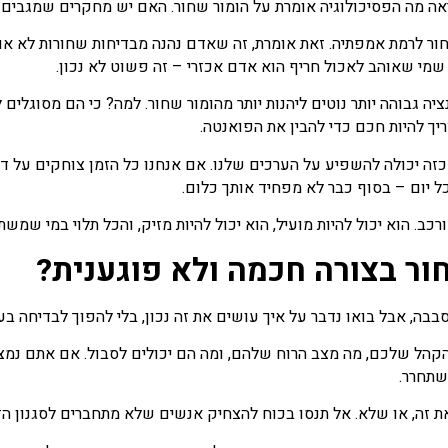
ראה מה הפסיכולוגיה אומרת על הומור שחור. האם יש מחקרים שמגבים 
חור לרמת אמפתיה. זאת אומרת, זה שאדם נהנה מבדיחות שחורות לא או
מי שאוהב לאכול חריף הוא אדם אכזרי – זה פשוט לא נכון.
גבוהה יותר נוטים ליהנות יותר מהומור שחור. למה? כי הם מסוגלים 
ך להיות חכם כדי להבין את הפואנטה.
ה יכולה להשפיע על הערכים שלנו. אם אנחנו כל הזמן צוחקים על דברי
ל יום – בסוף כבר לא מפחיד אותך כלום.
רכב. הוא יכול להיות מועיל, הוא יכול להיות מזיק, והכל תלוי במי ש
ר בצורה חכמה ולא פוגענית?
בה, אבל בואו נדבר על איך עושים את זה נכון, בלי להפוך לבדיחה ב
הקהל שלכם, מה מצב הרוח שלהם, ומה הם יכולים לסבול. אם אתם נמצאי
שתחרר.
ת זה, או שלא. אל תנסו בכוח להצחיק אנשים שלא מתחברים לסגנון הז