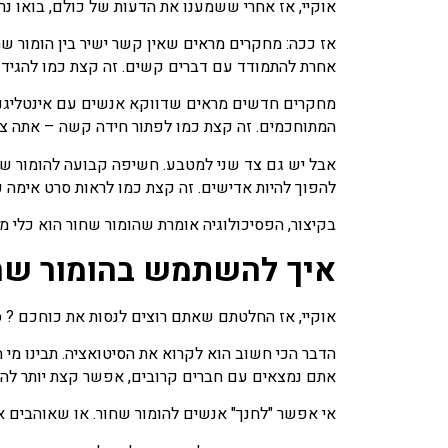
אוקיי, אז אחרי ששמענו את הדעות של כולם, בואו נ
אז ככה: מחקרים מראים שאין קשר ישיר בין הומור ש
אחרת להתמודד עם דברים קשים. זה קצת כמו להגיד ש
מחקרים חדשים מראים שדווקא אנשים עם אינטליגנציה 
המתוחכמים. זה קצת כמו לפתור חידה קשה – אתה צרי
אבל יש גם צד שני למטבע. חשיפה קבועה להומור שכז
להפוך להיות אדישים. זה קצת כמו לראות סרט אימה כ
בקיצור, הפסיכולוגיה אומרת שהומור שחור הוא כלי מו
איך להשתמש בהומור שחו
אוקיי, אז החלטתם שאתם רוצים לנסות את כוחכם ? סב
הדבר הכי חשוב הוא לקרוא את הסיטואציה. תבינו מי 
אתם נמצאים עם חברים קרובים, אפשר קצת יותר לה
אי אפשר "לחנך" אנשים להומור שחור. או שאוהבים א