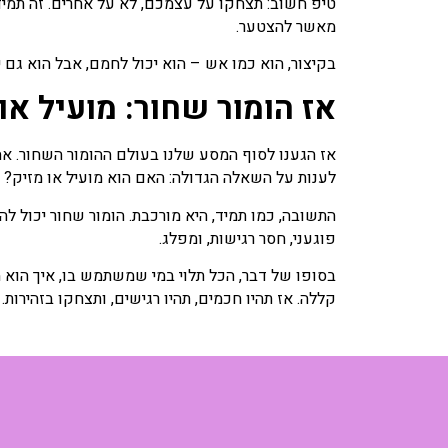
טיפ חשוב: תצחקו על עצמכם, לא על אחרים. זה תמיד 
מאשר להצטער.
בקיצור, הוא כמו אש – הוא יכול לחמם, אבל הוא גם 
אז הומור שחור: מועיל או
אז הגענו לסוף המסע שלנו בעולם ההומור השחור. א
לענות על השאלה הגדולה: האם הוא מועיל או מזיק?
התשובה, כמו תמיד, היא מורכבת. הומור שחור יכול ל
פוגעני, חסר רגישות, ומפלג.
בסופו של דבר, הכל תלוי במי שמשתמש בו, איך הוא מש
קללה. אז תהיו חכמים, תהיו רגישים, ותצחקו בזהירות.