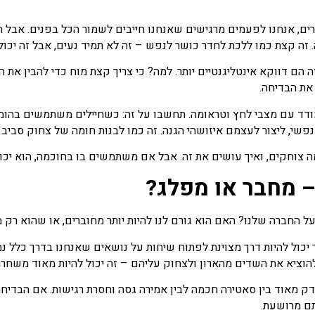
ם, אנחנו לפעמים מרגישים שאנחנו חייבים לשמור הכל בפנים. אבל הו
זה קצת כמו ללכת לחדר כושר לנפש – זה לא תמיד נעים, אבל זה יכול 
 דווקא אינטליגנטיים יותר. למה? כי צריך קצת מוח כדי להבין את ה
את הבדיחה.
מודד עם מצבי לחץ וטראומה. תחשבו על זה: כשחיילים משתמשים בהומו
י, ליצור לעצמם איזושהי הגנה. זה כמו לבנות חומה של צחוק סביב 
מה צוחקים, ואיך עושים את זה. אבל אם משתמשים בו בחוכמה, הוא יכול
 מחבר או מפלג?
 החברה שלנו? האם הוא גורם לנו להיות יותר מחוברים, או שהוא רק 
כול להיות דרך מצוינת לפתוח שיחות על נושאים שאנחנו בדרך כלל נמנע
 להוציא את השדים מהארון ולצחוק עליהם – זה יכול להיות מאוד משחרר
ול דק מאוד בין סאטירה חכמה לבין אמירה גסה וחסרת רגישות. אם הבדי
תם מרושעת.