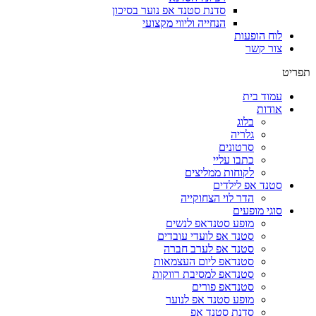
סדנת סטנד אפ נוער בסיכון
הנחייה וליווי מקצועי
לוח הופעות
צור קשר
תפריט
עמוד בית
אודות
בלוג
גלריה
סרטונים
כתבו עליי
לקוחות ממליצים
סטנד אפ לילדים
הדר לוי הצחוקייה
סוגי מופעים
מופע סטנדאפ לנשים
סטנד אפ לועדי עובדים
סטנד אפ לערב חברה
סטנדאפ ליום העצמאות
סטנדאפ למסיבת רווקות
סטנדאפ פורים
מופע סטנד אפ לנוער
סדנת סטנד אפ