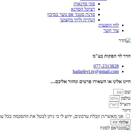
סוגי סדנאות
רציונל הסדנא
סדנת סטנד אפ נוער בסיכון
הנחייה וליווי מקצועי
לוח הופעות
צור קשר
הדר לוי הפקות בע"מ
077-2313828
hadarlevi.tv@gmail.com
חייגו אלינו או השאירו פרטים ונחזור אליכם…
שם
טלפון
דוא"ל
דיוור
אני מאשר/ת קבלת עדכונים, ידוע לי כי ניתן לבטל את ההסכמה בכל עת
שלח/י >>