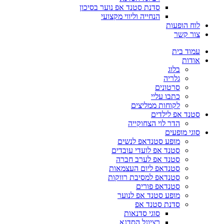
סדנת סטנד אפ נוער בסיכון
הנחייה וליווי מקצועי
לוח הופעות
צור קשר
עמוד בית
אודות
בלוג
גלריה
סרטונים
כתבו עליי
לקוחות ממליצים
סטנד אפ לילדים
הדר לוי הצחוקייה
סוגי מופעים
מופע סטנדאפ לנשים
סטנד אפ לועדי עובדים
סטנד אפ לערב חברה
סטנדאפ ליום העצמאות
סטנדאפ למסיבת רווקות
סטנדאפ פורים
מופע סטנד אפ לנוער
סדנת סטנד אפ
סוגי סדנאות
רציונל הסדנא