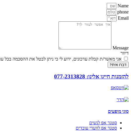
Name
phone
Email
Message
דיוור
אני מאשר/ת קבלת עדכונים, ידוע לי כי ניתן לבטל את ההסכמה בכל עת
דברו איתי!
להזמנות חייגו אלינו: 077-2313828
סוגי מופעים
סטנד אפ לנשים
סטנד אפ לוועדי עובדים