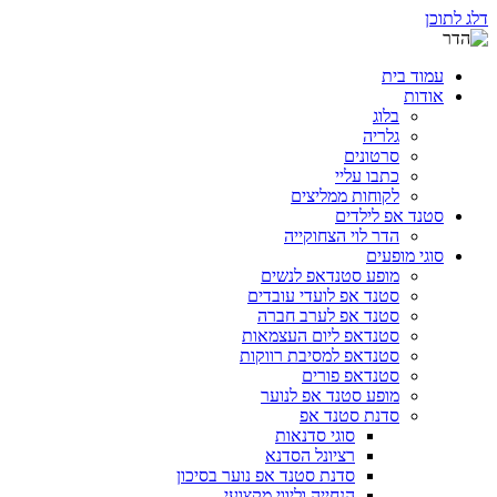
דלג לתוכן
עמוד בית
אודות
בלוג
גלריה
סרטונים
כתבו עליי
לקוחות ממליצים
סטנד אפ לילדים
הדר לוי הצחוקייה
סוגי מופעים
מופע סטנדאפ לנשים
סטנד אפ לועדי עובדים
סטנד אפ לערב חברה
סטנדאפ ליום העצמאות
סטנדאפ למסיבת רווקות
סטנדאפ פורים
מופע סטנד אפ לנוער
סדנת סטנד אפ
סוגי סדנאות
רציונל הסדנא
סדנת סטנד אפ נוער בסיכון
הנחייה וליווי מקצועי