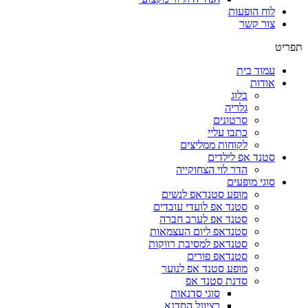
לוח הופעות
צור קשר
תפריט
עמוד בית
אודות
בלוג
גלריה
סרטונים
כתבו עליי
לקוחות ממליצים
סטנד אפ לילדים
הדר לוי הצחוקייה
סוגי מופעים
מופע סטנדאפ לנשים
סטנד אפ לועדי עובדים
סטנד אפ לערב חברה
סטנדאפ ליום העצמאות
סטנדאפ למסיבת רווקות
סטנדאפ פורים
מופע סטנד אפ לנוער
סדנת סטנד אפ
סוגי סדנאות
רציונל הסדנא