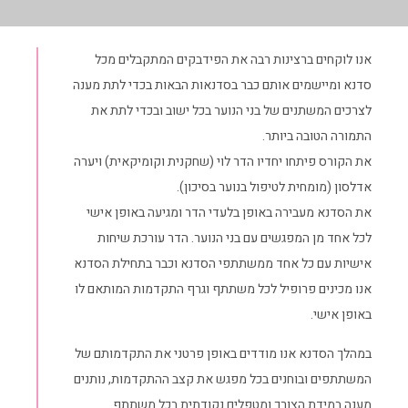
אנו לוקחים ברצינות רבה את הפידבקים המתקבלים מכל
סדנא ומיישמים אותם כבר בסדנאות הבאות בכדי לתת מענה
לצרכים המשתנים של בני הנוער בכל ישוב ובכדי לתת את
התמורה הטובה ביותר.
את הקורס פיתחו יחדיו הדר לוי (שחקנית וקומיקאית) ויערה
אדלסון (מומחית לטיפול בנוער בסיכון).
את הסדנא מעבירה באופן בלעדי הדר ומגיעה באופן אישי
לכל אחד מן המפגשים עם בני הנוער. הדר עורכת שיחות
אישיות עם כל אחד ממשתתפי הסדנא וכבר בתחילת הסדנא
אנו מכינים פרופיל לכל משתתף וגרף התקדמות המותאם לו
באופן אישי.
במהלך הסדנא אנו מודדים באופן פרטני את התקדמותם של
המשתתפים ובוחנים בכל מפגש את קצב ההתקדמות, נותנים
מענה במידת הצורך ומטפלים נקודתית בכל משתתף