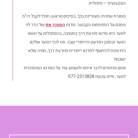
המקצועית – טיפולית.
מסגרת שתהיה מעוניינת בכך, בסיכום מראש, תוכל לקבל דו"ח
מסכם על התפתחות הקבוצה. סדנת
הסטנד אפ
של הדר לוי
לנוער היא סדנא פורצת דרך בחשיבה, בהסתכלות על נושא
הנוער ובתוכן המרענן והייחודי שבה. תנו לבני הנוער שלכם
הזדמנות להיחשף לסדנא ייחודית ופורצת דרך, חוויה שלא
ישכחו!
אתם מוזמנים לדבר איתנו ולשמוע עוד על הסדנא המהפכנית
לנוער, חייגו עכשיו 077-2313828