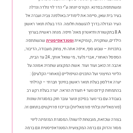
ומשתתפת בסדנא. הקורס יונחה ע"י הדר לוי נולדה וגדלה
בעיר בית שאן, סיימה את לימודיה באולפנה צביה ועברה אל
העיר הגדולה בדרך להגשמת חלומה. הדר בעלת תואר ראשון
B.A בתקשורת ותיאטרון מאונ' חיפה. מנחה ראשית בערוץ
הילדים, שחקנית , קומיקאית
וסטנדאפיסטית
שהשתתפה
בתכניות – שבוע סוף, איפה אתה חי, צחוק מעבודה, הדיבור,
הספסל האחורי, אברי גלעד, מי שואל אותך, 24 עד הבית,
אהבה זה כואב ועוד ועוד. אשת המקצוע שתהיה אמונה על
הליווי החיצוני ועל התכנים הטיפוליים (מאחורי הקלעים) :
יערה אדלסון בעלת תואר ראשון בחינוך חברתי – קהילתי
בהתמחות קידום נוער + תעודת הוראה. יערה בעלת רקע רב
בעבודה עם בני נוער בסיכון ונוער עובר חוק במסגרות שונות
(פורמאליות ובלתי פורמאליות) ובריכוז פרויקטים בתחום זה.
בצורה שכזאת, מובטחת לרשות/ המסגרת המזמינה ליווי
מסור והדוק גם ברמה המקצועית הסטנדאפיסטית וגם ברמה