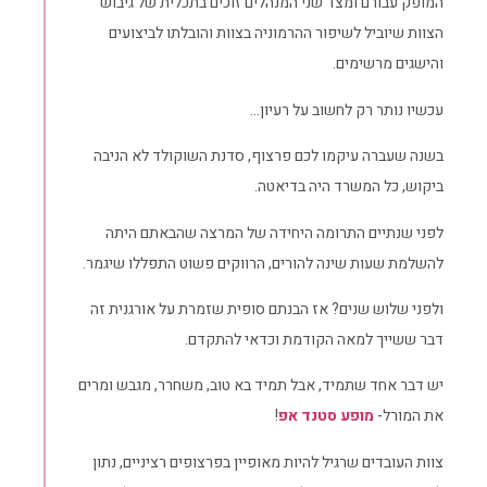
המופק עבורם ומצד שני המנהלים זוכים בתכלית של גיבוש
הצוות שיוביל לשיפור ההרמוניה בצוות והובלתו לביצועים
והישגים מרשימים.
עכשיו נותר רק לחשוב על רעיון…
בשנה שעברה עיקמו לכם פרצוף, סדנת השוקולד לא הניבה
ביקוש, כל המשרד היה בדיאטה.
לפני שנתיים התרומה היחידה של המרצה שהבאתם היתה
להשלמת שעות שינה להורים, הרווקים פשוט התפללו שיגמר.
ולפני שלוש שנים? אז הבנתם סופית שזמרת על אורגנית זה
דבר ששייך למאה הקודמת וכדאי להתקדם.
יש דבר אחד שתמיד, אבל תמיד בא טוב, משחרר, מגבש ומרים
את המורל-
מופע סטנד אפ
!
צוות העובדים שרגיל להיות מאופיין בפרצופים רציניים, נתון