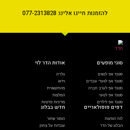
להזמנות חייגו אלינו: 077-2313828
סוגי מופעים
אודות הדר לוי
סטנד אפ לנשים
גלריה
סטנד אפ לוועדי עובדים
וידאו
סטנד אפ לערב חברה
מהתקשורת
סטנד אפ לנוער
המלצות
סטנד אפ לילדים
מדיניות פרטיות
דפים פופולאריים
חדש בבלוג
לוח הופעות
הומור שחור
הבלוג של הדר
עובדות על צחוק