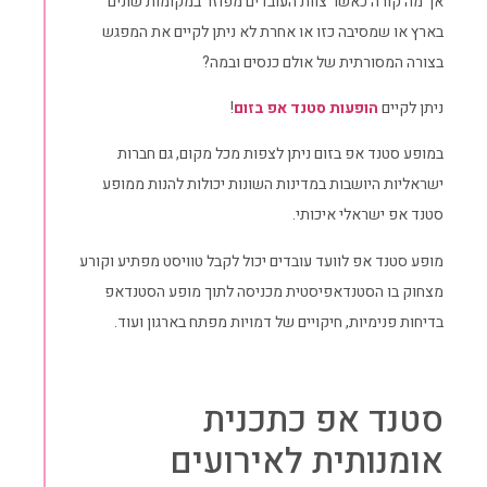
אך מה קורה כאשר צוות העובדים מפוזר במקומות שונים
בארץ או שמסיבה כזו או אחרת לא ניתן לקיים את המפגש
בצורה המסורתית של אולם כנסים ובמה?
ניתן לקיים
הופעות סטנד אפ בזום
!
במופע סטנד אפ בזום ניתן לצפות מכל מקום, גם חברות
ישראליות היושבות במדינות השונות יכולות להנות ממופע
סטנד אפ ישראלי איכותי.
מופע סטנד אפ לוועד עובדים יכול לקבל טוויסט מפתיע וקורע
מצחוק בו הסטנדאפיסטית מכניסה לתוך מופע הסטנדאפ
בדיחות פנימיות, חיקויים של דמויות מפתח בארגון ועוד.
סטנד אפ כתכנית
אומנותית לאירועים