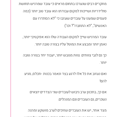
מחקרים רבים שנערכו בתחום מראים כי עובד שמרגיש תחושת
סולידריות ושייכות למקום עבודתו הוא עובד טוב יותר (כמה
פעמים שמענו על עובדים שעזבו כי "לא הסתדרו עם
האנשים", "לא התחברו"? וכו')
עובד המרגיש שייך למקום העבודה שלו הוא אפקטיבי יותר,
נאמן יותר ומבצע את המוטל עליו בצורה טובה יותר.
כך גם לגבי צוותים. צוות מגובש יותר, יעבוד יחד בצורה טובה
יותר.
ואם נעזוב את כל אלו לרגע בצד ונאמר בכנות -תכלס, מגיע
להם!
אם כך, בתכנון ערב גיבוש לעובדים שני הצדדים יוצאים
נשכרים, גם העובדים וגם המנהלים.
מצד אחד, יש את העובדים שזוכים לערב מושקע ומהנה