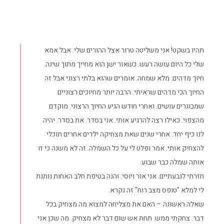
תהיו בשקט! אני משליטה טרור אצל ההורים שלי. אבל אמא
שלי כל היום עושה רעש. כשאור ישן הוא מחייך מתוך שינה.
חיוך מדהים. מלא שמחה. אומרים שהוא בלתי רצוני אבל זה
החיוך הכי מדהים שראיתי. הרבה יותר מחיוכים רצוניים
שמבוגרים עושים. ואחרי חודש הגיע החיוך הרצוני. מוקדם
מהצפוי. כאילו רצה להרגיע אותי. אני בסדר. את בסדר. יהיה
לנו כיף יחד. אחרי שנים שאת מצחיקה ילדים אחרים תוכלי
להצחיק אותי. אמר ופלט לי על כל השמלה. זה לא משנה כי זו
אותה שמלה כבר שבוע.
חזרתי לגבעתיים. אני אור ויוסי. והנה בטיפת חלב האחות נותנת
לי למלא "טופס מצב רוח" זה נקרא.
שאלה ראשונה – האם את מצליחה למצוא מה מצחיק בכל
דבר. צחקתי ממש. תחת אש שום דבר לא מצחיק. מה שכן אני