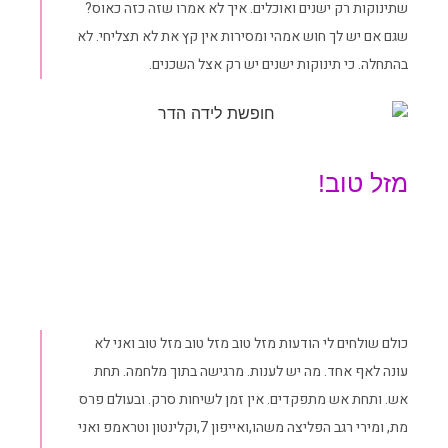
שתינוקות רק ישנים ואוכלים. איך לא אמרו שזה כזה כאוס?
שגם אם יש לך חוש אמהי ומסירות אין קץ את לא תצליחי. לא
בהתחלה. כי תינוקות ישנים יש רק אצל השכנים.
מזל טוב!
כולם שולחים לי הודעות מזל טוב מזל טוב מזל טוב ואני לא
עונה לאף אחד. מה יש לענות. מרגישה בתוך מלחמה. תחת
אש. ותחת אש מתפקדים. אין זמן לשיחות סרק. ובעולם פרס
מת, ומירי רגב הפליצה משהו,ואייפון 7,וקלינטון וטראמפ ואני