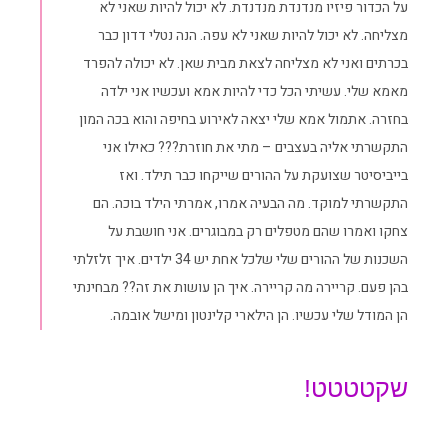
על הכדור פיזיו מנדנדת מנדנדת. לא יכול להיות שאני לא
מצליחה. לא יכול להיות שאני לא עפה. הנה נטלי דדון כבר
בכרתים ואני לא מצליחה לצאת מבית שאן. לא יכולה להפרד
מאמא שלי. עשיתי הכל כדי להיות אמא ועכשיו אני ילדה
בחזרה. אתמול אמא שלי יצאה לאירוע בחיפה והוא בכה המון
התקשרתי אליה בעצבים – מתי את חוזרת??? כאילו אני
בייביסיטר שצועקת על ההורים שייקחו כבר תילד. ואז
התקשרתי למוקד. מה הבעיה אמרו, אמרתי הילד בוכה. הם
צחקו ואמרו שהם מטפלים רק במבוגרים. אני חושבת על
השכנות של ההורים שלי שלכל אחת יש 34 ילדים. איך זלזלתי
בהן פעם. קריירה מה קריירה. איך הן עושות את זה?? מבחינתי
הן המודל שלי עכשיו. הן הילארי קלינטון ומישל אובמה.
שקטטטט!