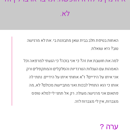
לא.
האחות בטיפת חלב בבית שאן מתבוננת בי. את לא מרגישה
טוב? היא שואלת.
למה את חושבת את זה? כי אני בוכה? כי הגעתי למרפאה וכל
האמהות עם העגלות הטרנדיות והסלקלים והמתקפלים ורק
אני איתו על הידיים? ז"א אחותי איתו על הידיים. נתתי לה
אותו כי הוא התחיל לבכות ואני מתביישת מכולם? לא, מה
פתאום אני מרגישה מעולה. רק אל תתני לי למלא טופס
מצברוח, אין לי מצברוח לזה.
ערה ?