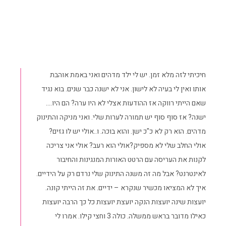
חיכיתי לזה מלא זמן. יש לי ילד מדהים ואני באמת אוהבת
אותו ואין לי בעיה לא לישון. אני לא ישנה כבר שנים. בוא נגיד
שאם הייתי רווקה אז ההודעות אצלי לא היו ערה? הם היו….
ישנה? אז סוף סוף יש תמורה לערות שלי. ואני מניקה והתינוק
מדהים. הוא רק לא כ"כ ישן. והוא בוכה. ו..אולי יש לו גזים?
אולי החלב שלי לא מספיק?אולי הוא רעב? אולי אני צריכה
לקנות את העריסה עם הרטט האורות המנגינות והחיבור
לאינטרנט? אבל מה זה משנה התינוק שלי נרדם רק על הידיים.
איך לא המציאו מכשיר שנקרא – ידיים. את זה הייתי קונה.
יועצות שינה יועצות הנקה יועצת יועצות כל כך הרבה יועצות
כאילו מדובר בראש ממשלה. כולה 3 וחצי קילו. אמרו לי