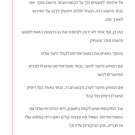
על איכותו. לפעמים נלך על הבטוח ונבחר מישהו מוכר. אם
נבחר מישהו כזה, הקהל יתלהב וימשיך לדבר על האירוע
לאורך זמן
.
כמו כן, אף אחד לא ירצה לפספס את ההזדמנות הזאת לפגוש
מישהו מוכר ומצחיק.
בנוסף, נתאים את הסטנדאפיסט לקהל היעד שלנו.
אם המופע מיועד לנוער, נבחר סטנדאפיסט שיש לו תכנים
המיועדים לנוער.
אם המופע מיועד לערב גיבוש חברה, נבחר באחד בעל ניסיון
שיש לו ניסיון מול קהל.
עוד התלבטות שיש לקחת בחשבון, היא ההיכרות שלנו עם
הסטנדאפיסט. נשאל את עצמנו קודם האם היינו במופע שלו
או חברינו, מהן הביקורות עליו וכו'.