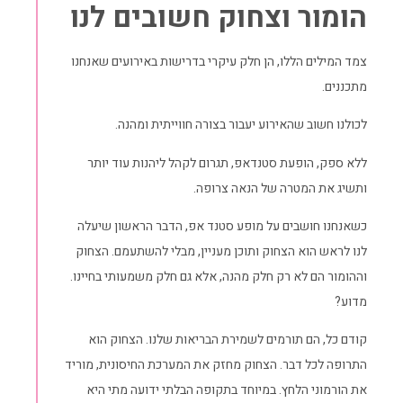
הומור וצחוק
חשובים לנו
צמד המילים הללו, הן חלק עיקרי בדרישות באירועים שאנחנו
מתכננים.
לכולנו חשוב שהאירוע יעבור בצורה חווייתית ומהנה.
ללא ספק, הופעת סטנדאפ, תגרום לקהל ליהנות עוד יותר
ותשיג את המטרה של הנאה צרופה.
כשאנחנו חושבים על מופע סטנד אפ, הדבר הראשון שיעלה
לנו לראש הוא הצחוק ותוכן מעניין, מבלי להשתעמם. הצחוק
וההומור הם לא רק חלק מהנה, אלא גם חלק משמעותי בחיינו.
מדוע?
קודם כל, הם תורמים לשמירת הבריאות שלנו. הצחוק הוא
התרופה לכל דבר. הצחוק מחזק את המערכת החיסונית, מוריד
את הורמוני הלחץ. במיוחד בתקופה הבלתי ידועה מתי היא