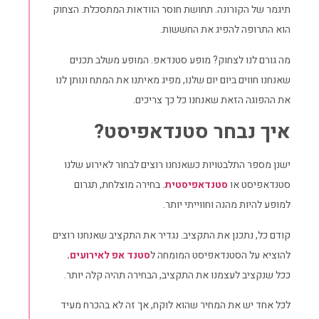
תיגמר של הקורונה. תחושת חוסר הוודאות המתסכלת. הצחוק
הוא התרופה להפיג את החששות.
מה גורם לנו לצחוק? מופע סטנדאפ. המופע משלב תכנים
שאנחנו חווים ביום יום שלנו, מפיג מאיתנו את המתח ונותן לנו
את ההפוגה הזאת שאנחנו כל כך צריכים.
איך נבחר סטנדאפיסט?
ישנן מספר התלבטויות כשאנחנו רוצים לבחור לאירוע שלנו
סטנדאפיסט או
סטנדאפיסטית
. בחירה מוצלחת, תגרום
למופע להיות מהנה וחווייתי יותר.
קודם כל, נתכנן את התקציב. נגדיר את התקציב שאנחנו רוצים
להוציא על הסטנדאפיסט המומחה ל
סטנד אפ לאירועים
.
ככל שנקציב לעצמנו את התקציב, הבחירה תהיה קלה יותר.
לכל אחד יש את המחיר שהוא לוקח, אך זה לא בהכרח מעיד