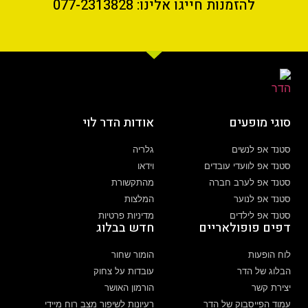
להזמנות חייגו אלינו: 077-2313828
סוגי מופעים
אודות הדר לוי
סטנד אפ לנשים
גלריה
סטנד אפ לוועדי עובדים
וידאו
סטנד אפ לערב חברה
מהתקשורת
סטנד אפ לנוער
המלצות
סטנד אפ לילדים
מדיניות פרטיות
דפים פופולאריים
חדש בבלוג
לוח הופעות
הומור שחור
הבלוג של הדר
עובדות על צחוק
יצירת קשר
הורמון האושר
עמוד הפייסבוק של הדר
רעיונות לשיפור מצב רוח מיידי