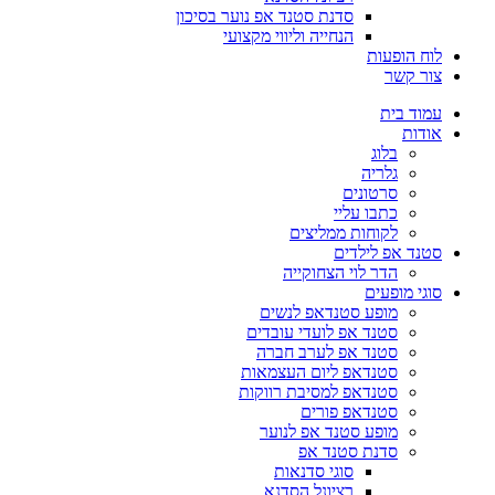
סדנת סטנד אפ נוער בסיכון
הנחייה וליווי מקצועי
לוח הופעות
צור קשר
עמוד בית
אודות
בלוג
גלריה
סרטונים
כתבו עליי
לקוחות ממליצים
סטנד אפ לילדים
הדר לוי הצחוקייה
סוגי מופעים
מופע סטנדאפ לנשים
סטנד אפ לועדי עובדים
סטנד אפ לערב חברה
סטנדאפ ליום העצמאות
סטנדאפ למסיבת רווקות
סטנדאפ פורים
מופע סטנד אפ לנוער
סדנת סטנד אפ
סוגי סדנאות
רציונל הסדנא