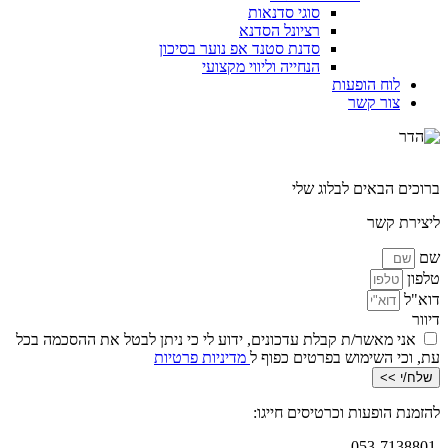
סוגי סדנאות
רציונל הסדנא
סדנת סטנד אפ נוער בסיכון
הנחייה וליווי מקצועי
לוח הופעות
צור קשר
ברוכים הבאים לבלוג שלי
ליצירת קשר
שם
טלפון
דוא"ל
דיוור
אני מאשר/ת קבלת עדכונים, ידוע לי כי ניתן לבטל את ההסכמה בכל
עת, וכי השימוש בפרטים כפוף ל
מדיניות פרטיות
שלח/י >>
להזמנת הופעות וכרטיסים חייגו:
053-7138801