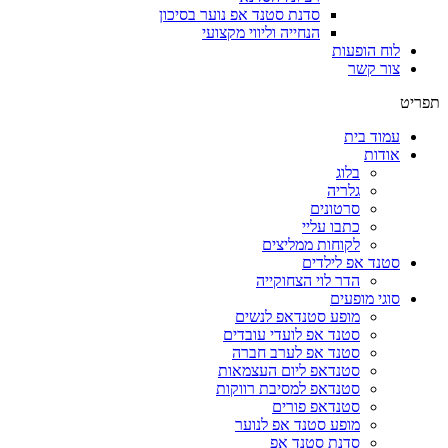
סדנת סטנד אפ נוער בסיכון
הנחייה וליווי מקצועי
לוח הופעות
צור קשר
תפריט
עמוד בית
אודות
בלוג
גלריה
סרטונים
כתבו עליי
לקוחות ממליצים
סטנד אפ לילדים
הדר לוי הצחוקייה
סוגי מופעים
מופע סטנדאפ לנשים
סטנד אפ לועדי עובדים
סטנד אפ לערב חברה
סטנדאפ ליום העצמאות
סטנדאפ למסיבת רווקות
סטנדאפ פורים
מופע סטנד אפ לנוער
סדנת סטנד אפ