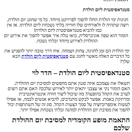
סטנדאפיסטית ליום הולדת
חגיגות ימי הולדת החלו להפוך לפרויקט מיוחד. כל מי שחוגג יום הולדת,
רוצה שתהיה לו ולאורחים שלו חווייה בלתי נשכחת ליום הולדתו. אז אין
כמו להביא סטנדאפיסטית ליום הולדת!
הומור הוא שפה אוניברסלית, בואו נגלה איך אפשר להפוך את אירוע יום
ההולדת לאירוע מיוחד ובלתי נשכח.
ימי הולדת הם זמן לחגיגה, צחוק ושמחה. איזו דרך טובה יותר להפגיש את
כל הדברים האלה מאשר לחגוג עם
סטנדאפיסטית ליום הולדת
הבא
שלך?
סטנדאפיסטית ליום הולדת – הדר לוי
תשאלו את עצמכם איזה סגנון אתם מחפשים למסיבת יום ההולדת.
האם הומור נקי או עצבני יתאים יותר לאירוע שלכם?
האם אתם רוצים
לערב את הקהל בהופעה? מה שיכול ליצור חוויה אינטראקטיבית
ומרתקת באמת. אפשר לבקש מתנדבים, להביא אנשים לבמה, או אפילו
לעשות אימפרוביזציה על סמך הצעות הקהל. סוג זה של השתתפות יכול
להפוך את מסיבת יום ההולדת למהנה ובלתי נשכחת אפילו יותר.
התאמת מופע הקומדיה למסיבת יום ההולדת
שלכם