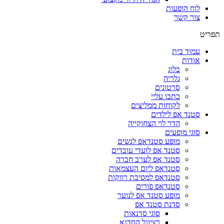
לוח הופעות
צור קשר
תפריט
עמוד בית
אודות
בלוג
גלריה
סרטונים
כתבו עליי
לקוחות ממליצים
סטנד אפ לילדים
הדר לוי הצחוקייה
סוגי מופעים
מופע סטנדאפ לנשים
סטנד אפ לועדי עובדים
סטנד אפ לערב חברה
סטנדאפ ליום העצמאות
סטנדאפ למסיבת רווקות
סטנדאפ פורים
מופע סטנד אפ לנוער
סדנת סטנד אפ
סוגי סדנאות
רציונל הסדנא