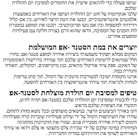
שתפו פעולה כדי להתאים אישית את החומרים למסיבת יום ההולדת
שלכם.
שלבו אנקדוטות על חוגג יום ההולדת ושתפו את האורחים באמצעות
אלמנטים אינטראקטיביים. קבעו את הטון הרצוי לאירוע, בין אם קליל
וידידותי למשפחה ובין אם נועז ופרובוקטיבי. תכננו את המופע במסגרת
לוח הזמנים של המסיבה, וודאו שהוא זורם בצורה חלקה עם פעילויות
ומופעים אחרים .
יוצרים את במת הסטנד -אפ המושלמת
המקום ממלא תפקיד משמעותי ביצירת אווירה למופע סטנד-אפ. בחרו
חלל שמתאים לרשימת האורחים שלכם תוך עמידה בדרישות האקוסטיות
של האקט. ספק ציוד אורקולי מתאים, כגון מיקרופונים, רמקולים, תאורה
והגדרת במה.
ארגנו מקומות ישיבה למעורבות מיטבית של הקהל, תוך מתן עדיפות
לנוחות ולנראות תוך עידוד אינטראקציה בין האורחים להופעה.
טיפים למסיבת יום הולדת מוצלחת לסטנד-אפ
כדי להבטיח שמסיבת יום ההולדת שלכם בסטנד-אפ תהיה להיט,
תקשרו את הציפיות שלכם מראש.
דונו באורך הביצועים הרצוי, בנושאים מועדפים ובכל נושא מחוץ לתחום.
עודדו את השתתפות הקהל על ידי שילוב פעילויות שוברות קרח ופעילויות
חימום ליצירת אווירה מסבירת פנים. שמרו את הזיכרונות מהחגיגה
המיוחדת במינה שלכם על ידי שכירת צלם מקצועי או צלם וידאו או עידוד
האורחים לשתף את חוויותיהם במדיה החברתית .