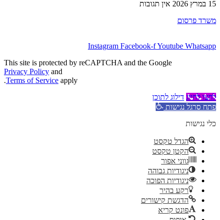
15 במרץ 2026
אין תגובות
משרד פרסום
Instagram
Facebook-f
Youtube
Whatsapp
This site is protected by reCAPTCHA and the Google
Privacy Policy
and
Terms of Service
apply.
לחצו לחיוג
דילוג לתוכן
פתח סרגל נגישות
כלי נגישות
הגדל טקסט
הקטן טקסט
גווני אפור
ניגודיות גבוהה
ניגודיות הפוכה
רקע בהיר
הדגשת קישורים
פונט קריא
איפוס