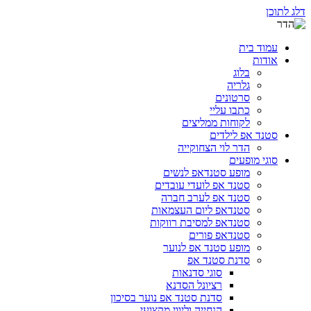
דלג לתוכן
עמוד בית
אודות
בלוג
גלריה
סרטונים
כתבו עליי
לקוחות ממליצים
סטנד אפ לילדים
הדר לוי הצחוקייה
סוגי מופעים
מופע סטנדאפ לנשים
סטנד אפ לועדי עובדים
סטנד אפ לערב חברה
סטנדאפ ליום העצמאות
סטנדאפ למסיבת רווקות
סטנדאפ פורים
מופע סטנד אפ לנוער
סדנת סטנד אפ
סוגי סדנאות
רציונל הסדנא
סדנת סטנד אפ נוער בסיכון
הנחייה וליווי מקצועי