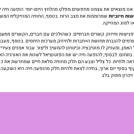
 אנו מוצאים את עצמנו מחפשים מפלט מהלחץ היום-יומי. הופעה חיה 
ות חיוביות
שמרוממות את מצב הרוח. בנוסף, החוויה המוזיקלית המ
 לסוג המוזיקה.
לפגישות וחיזוק קשרים חברתיים. כשהולכים עם חברים, הקשרים מתעמקי
ורמים להגברת תחושת ה<חברות ולחיזוק מערכות היחסים. בנוסף, מעבר
אמן, ומעניק לו מוטיבציה וביטחון להמשיך וליצור. עבור אמנים צעיר
תחום. לבסוף, להופעה חיה יש את הפוטנציאל לשנות את האנרגיה הא
ה ולחיות. כל צליל וצבע הם חלק מחוויה מלאת חיים שמחדשת את כוח
קוף בסוף יום ארוך, בחירה לצאת ולהיות חלק מהופעה חיה היא השקעה 
יכרון מתוק בלב.