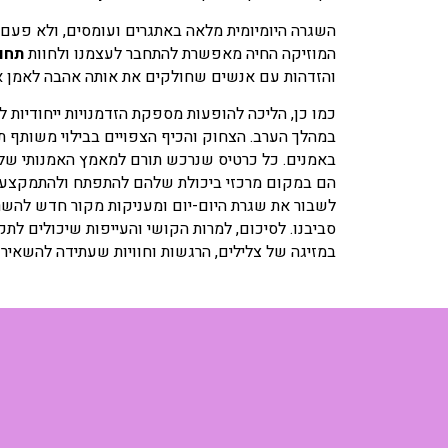
השגרה היומיומית מלאה באתגרים ועומסים, ולא פעם
המוזיקה החיה מאפשרת להתחבר לעצמנו ולחוות
תחוש
והזדהות עם אנשים שחולקים את אותה אהבה לאמן או
כמו כן, הליכה להופעות מספקת הזדמנויות ייחודיות 
במהלך הערב. הצחוק והכיף הצפויים בבילוי משותף ת
באמנים. כל כרטיס שנרכש תורם למאמץ האמנותי של ה
הם במקום מרכזי ביכולת שלהם להתפתח ולהתמקצע ב
לשבור את שגרת היום-יום ומעניקות מקור חדש להשרא
סביבנו. לסיכום, למרות הקושי והעייפות שיכולים לת
במזיגה של צלילים, הרגשות וחוויות שעתידה להשאיר ז