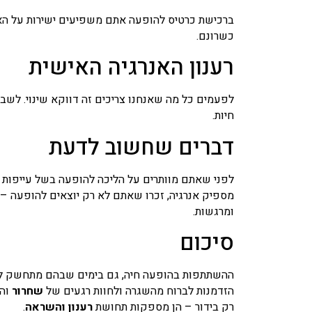
ברכישת כרטיס להופעה אתם משפיעים ישירות על האמ
כשרונם.
רענון האנרגיה האישית
לפעמים כל מה שאנחנו צריכים זה דווקא שינוי. לשב
חיות.
דברים שחשוב לדעת
לפני שאתם מוותרים על הליכה להופעה בשל עייפות א
מספיק אנרגיה, זכרו שאתם לא רק יוצאים להופעה – 
ומרגשות.
סיכום
ההשתתפות בהופעה חיה, גם בימים שבהם מתחשק להיש
הזדמנות לברוח מהשגרה ולחוות רגעים של
שחרור
והנ
רק בידור – הן מספקות תחושת
רענון והשראה
.