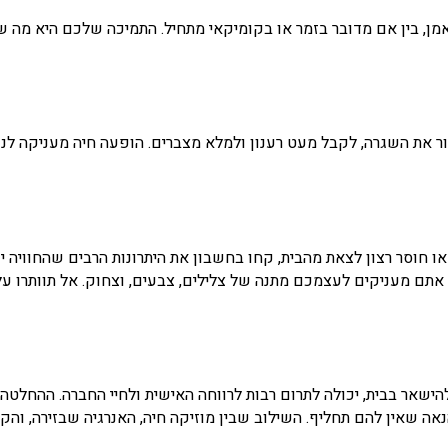
ן, בין אם מדובר בזמר או בקומיקאי מתחיל. התמיכה שלכם היא מה ש
ור את השגרה, לקבל מעט רענון ולמלא מצברים. הופעה חיה מעניקה ל
ו חוסר רצון לצאת מהבית, קחו בחשבון את היתרונות הרבים שהחוויה 
אתם מעניקים לעצמכם מתנה של צלילים, צבעים, וצחוק. אל תוותרו ע
אר בבית, יכולה לתרום רבות לרווחה האישית ולחיי החברה. ההחלטה
אה שאין להם תחליף. השילוב שבין מוזיקה חיה, האנרגיה שבזירה, והק