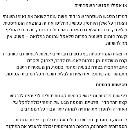
או אפילו מפגשי משפחתיים.
דמיינו מפגש משפחתי שבו דוד משה עומד לשאת את נאומו השנתי
והארוך על אילן היוחסין. עכשיו, החליפו את זה בהרצאה הומוריסטית
שלא רק מבדרת אלא גם מאחדת את כולם בצחוק. זה כמו להחליף
קערת חומוס פשוטה בפיתה פלאפל עמוסה במלואה – פשוט אין
מה להשוות.
הרצאות הומוריסטיות במפגשים חברתיים יכולות לשמש גם כשוברת
קרח מושלמת. הן גורמות לאנשים לדבר, לצחוק ולקיים
אינטראקציה בצורה טבעית ומהנה. בנוסף, הן משאירות רושם
מתמשך, מה שהופך את האירוע לבלתי נשכח מכל הסיבות הנכונות.
פגישות פרטיות
פגישות פרטיות ומפגשי קבוצות קטנות יכולים לפעמים להרגיש
קצת יותר מדי… פרטיים. הוספת מגע של הומור יכולה להקל על
האווירה ולהפוך את החוויה למהנה יותר עבור כל המעורבים.
לדוגמה, במועדון ספר שבו כולם אמורים לדון ביצירת המופת
הספרותית האחרונה, הרצאה הומוריסטית יכולה להעביר את המיקוד