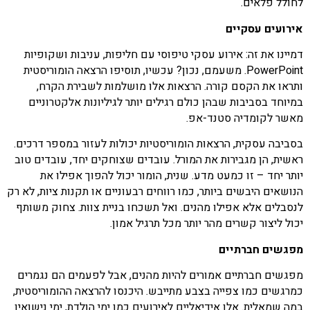
לחולל פלאים.
אירועים עסקיים
דמיינו את זה: אירוע עסקי טיפוסי עם חליפות, עניבות ושקופיות
PowerPoint. משעמם, נכון? עכשיו, תוסיפו הרצאה הומוריסטית
ותראו את הקסם קורה. הרצאות אלו מושלמות לשבירת הקרח,
במיוחד בסביבות שבהן כולם רגילים יותר לגיליונות אלקטרוניים
מאשר לקומדיה סטנד-אפ.
בסביבה עסקית, הרצאות הומוריסטיות יכולות לעזור במספר דרכים.
ראשית, הן מגבירות את המורל. עובדים שצוחקים יחד, עובדים טוב
יותר יחד – זו כמעט מדע. שנית, הומור יכול להפוך אפילו את
הנושאים היבשים ביותר, כמו רווחים רבעוניים או תקנות ציות, לא רק
לנסבלים אלא אפילו מהנים. ואל תשכחו בניית צוות. צחוק משותף
יכול ליצור קשרים מהר יותר מכל תרגיל אמון.
מפגשים חברתיים
מפגשים חברתיים אמורים להיות מהנים, אבל לפעמים הם נגמרים
כמרגשים כמו צפייה בצבע מתייבש. היכנסו להרצאה ההומוריסטית,
במה שמאלית. אלו אידיאליים לאירועים כמו ימי הולדת, ימי נישואין