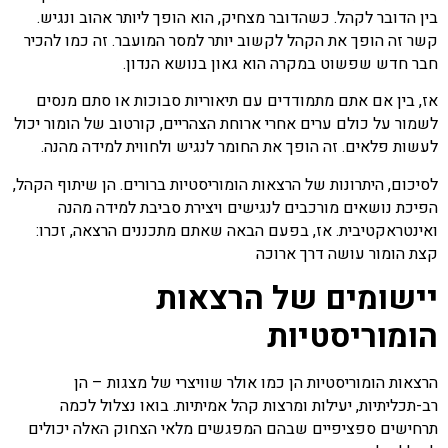
בין הדובר לקהל. כשהדובר מצחיק, הוא הופך ליותר אהוב ונגיש.
קשר זה הופך את הקהל לקשוב יותר למסר המועבר. זה כמו להכיר
חבר חדש שפשוט במקרה הוא גאון בנושא הנדון.
אז, בין אם אתם מתמודדים עם תיאוריות סבוכות או סתם מנסים
לשמור על כולם ערים אחרי ארוחת הצהריים, קורטוב של הומור יכול
לעשות פלאים. זה הופך את החומר לנגיש ולחווית למידה מהנה.
לסיכום, היתרונות של הרצאות הומוריסטיות ברורים. הן שיתוף הקהל,
הפיכת נושאים מורכבים לנגישים ויצירת סביבת למידה מהנה
ואינטראקטיבית. אז, בפעם הבאה שאתם מתכננים הרצאה, זכרו:
קצת הומור עושה דרך ארוכה
יישומים של הרצאות
הומוריסטיות
הרצאות הומוריסטיות הן כמו אולר שוויצרי של מצגות – הן
רב-תכליתיות, יעילות ומרצות קהל אמיתיות. בואו נצלול לכמה
תרחישים ספציפיים שבהם המפגשים מלאי הצחוק האלה יכולים