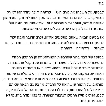
בול.
לבסוף, אל תשכחו את גורם ה-X – כריזמה. דובר נהדר הוא לא רק
מצחיק; יש לו את הדבר המיוחד הזה שהופך אותו למרתק. הוא מושך
אנשים פנימה, שומר על מעורבותם ומשאיר אותם עם טעם של
עוד. זה ההבדל בין הרצאה טובה להרצאה בלתי נשכחת.
אז בפעם הבאה שאתם מתכננים אירוע, זכרו: הדובר הנכון יכול
להפוך הרצאה שגרתית לחגיגה סוערת וחינוכית. בחרו בחוכמה, ותנו
לצחוק – וללמידה – להתחיל.
בסופו של דבר, ברור שהרצאות הומוריסטיות הן המתכון הסודי
להפיכת כל אירוע לבלתי נשכח. הן שומרות על הקהל ער, מבוּדָר,
ולמעשה לומד משהו! שכחו מהתעפצויות או פיהוקים בשורה
האחורית. במקום זאת, כולם יוצאים עם חיוך וראש מלא ברעיונות
חדשים. בין אם מדובר באירוע חברה, מפגש חברתי או שיחה פרטית,
קורטוב של הומור עושה את כל ההבדל. אז בפעם הבאה שאתם
צריכים לתבל התכנסות, זכרו: לכו על הצחוקים. הקהל שלכם יודֶה
לכם, ואולי אפילו תהפכו לגיבורי המשרד. כי בואו נודה בזה, מי לא
אוהב צחוק טוב