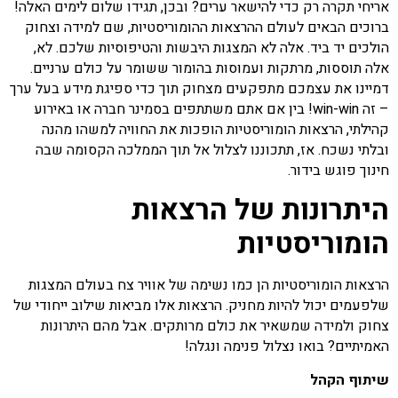
אריחי תקרה רק כדי להישאר ערים? ובכן, תגידו שלום לימים האלה!
ברוכים הבאים לעולם ההרצאות ההומוריסטיות, שם למידה וצחוק
הולכים יד ביד. אלה לא המצגות היבשות והטיפוסיות שלכם. לא,
אלה תוססות, מרתקות ועמוסות בהומור ששומר על כולם ערניים.
דמיינו את עצמכם מתפקעים מצחוק תוך כדי ספיגת מידע בעל ערך
– זה win-win! בין אם אתם משתתפים בסמינר חברה או באירוע
קהילתי, הרצאות הומוריסטיות הופכות את החוויה למשהו מהנה
ובלתי נשכח. אז, תתכוננו לצלול אל תוך הממלכה הקסומה שבה
חינוך פוגש בידור.
היתרונות של הרצאות
הומוריסטיות
הרצאות הומוריסטיות הן כמו נשימה של אוויר צח בעולם המצגות
שלפעמים יכול להיות מחניק. הרצאות אלו מביאות שילוב ייחודי של
צחוק ולמידה שמשאיר את כולם מרותקים. אבל מהם היתרונות
האמיתיים? בואו נצלול פנימה ונגלה!
שיתוף הקהל