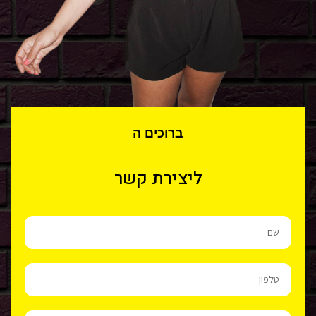
ב
ר
ו
כ
י
ם
ה
ב
א
י
ם
ל
ב
ליצירת קשר