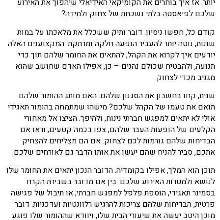
יותר. אז איך בוחרים את הקומיקאי האידיאלי שיהפוך את האירוע
שלכם לפיאסטה בלתי נשכחת של צחוק ולמידה?
קודם כל, חפשו ניסיון. דובר ותיק ששכלל את מלאכתו על במות
שונות, נוטה יותר להעביר הופעה חלקה ומרתקת. המקצוענים האלה
יודעים איך לקרוא את הקהל, להתאים את החומר שלהם תוך כדי
תנועה, ולהבטיח שכולם נהנים – כן, אפילו האדם שחושב שהוא
מגניב מכדי לצחוק.
שנית, קחו בחשבון את הסגנון שלהם. האם מותג ההומור שלהם
תואם את טעמו של הקהל שלכם? מישהו שמתמחה בהומור תאגידי
אולי לא יתאים למפגש חברתי נינוח, ולהיפך. הציצו אל מאחורי
הקלעים של הופעות העבר שלהם, צפו בכמה קטעים, וראו אם
הבדיחות שלהם גורמות לכם לצחוק. אם הם מצליחים להצחיק
אתכם, סביר להניח שהם יעשו את אותו הדבר גם לאורחים שלכם.
תוכן הוא המלך, אפילו בקומדיה. הדובר הנכון יתאים את החומר שלו
לנושא ולמטרות האירוע שלכם. בין אם מדובר בשבירת הקרח
בסמינר תאגידי, הוספת פלפל למפגש חברתי, או תיבול של פגישה
פרטית, הבדיחות שלהם צריכות להרגיש רלוונטיות ועדכניות. דובר
מוכן היטב יעשה את שיעורי הבית שלו, ויוודא שההומור שלו פוגע