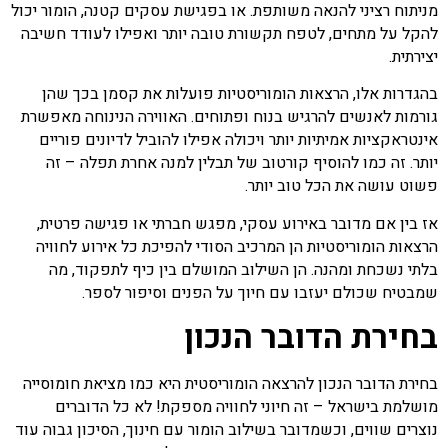
מניתוח רציני להנאה משותפת. או בפגישת עסקים קטנה, הומור יכול
להקל על מתחים, לטפח תקשורת טובה יותר ואפילו לעודד חשיבה
יצירתית.
בהגדרות אלו, הרצאות הומוריסטיות פועלות את קסמן בכך שהן
גורמות לאנשים להרגיש בנוח ופתוחים. האווירה הנינוחה מאפשרת
אינטראקציות אמיתיות יותר ויכולה אפילו להוביל לדיונים פוריים
יותר. זה כמו להוסיף קורטוב של תבלין למנה אחרת תפלה – זה
פשוט עושה את הכל טוב יותר.
אז בין אם מדובר באירוע עסקי, מפגש חברתי או פגישה פרטית,
הרצאות הומוריסטיות הן המרכיב הסודי להפיכת כל אירוע לחוויה
בלתי נשכחת ומהנה. הן השילוב המושלם בין כיף לתפקוד, מה
שמבטיח שכולם יעזבו עם חיוך על הפנים וסיפור לספר.
בחירת הדובר הנכון
בחירת הדובר הנכון להרצאה הומוריסטית היא כמו מציאת חומוסייה
מושלמת בישראל – זה חיוני לחוויה מספקת! לא כל הדוברים
נוצרים שווים, וכשמדובר בשילוב הומור עם חינוך, הסיכון גבוה עוד