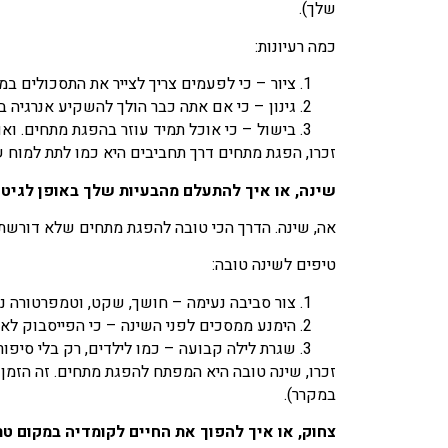
שלך).
כמה רעיונות:
ציור – כי לפעמים צריך לצייר את התסכולים במ
גינון – כי אם אתה כבר הולך להשקיע אנרגיה 
בישול – כי אוכל תמיד עוזר בהפגת מתחים. וא
זכרו, הפגת מתחים דרך תחביבים היא כמו לתת למוח ש
שינה, או איך להתעלם מהבעיות שלך באופן לגיטי
אה, שינה. הדרך הכי טובה להפגת מתחים שלא דורשת 
טיפים לשינה טובה:
צור סביבה נעימה – חושך, שקט, וטמפרטורה נעימה.
הימנע ממסכים לפני השינה – כי הפייסבוק לא 
שגרת לילה קבועה – כמו לילדים, רק בלי סיפור
זכרו, שינה טובה היא המפתח להפגת מתחים. זה הזמן
במקרר).
צחוק, או איך להפוך את החיים לקומדיה במקום טר