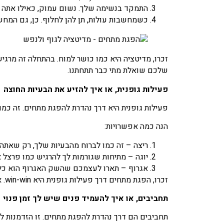
התמקד בנשימה שלך. נשום עמוק, כאילו אתה מ
כשמחשבות עולות, תן להן לחלוף. כן, גם המ
זכרו, מדיטציה היא כמו כושר למוח. בהתחלה זה מרג
שלכם שואלת מתי כבר תתחתנו.
פעילות גופנית, או איך להזיע את הבעיות החוצה
פעילות גופנית היא דרך נהדרת להפגת מתחים. זה כמו
הנה כמה אפשרויות:
ריצה – זה כמו לברוח מהבעיות שלך, רק שאתה 
יוגה – מתיחות שגורמות לך להרגיש כמו פרצל אנ
אגרוף – תארו לעצמכם שהשק האגרוף הוא כל מה שמע
זכרו, הפגת מתחים דרך פעילות גופנית היא win-win. או שתרגישו יותר טוב, או שתהיו כל כך עייפים שפשוט לא תהיה לכם אנרגיה להיות מתוחים.
תחביבים, או איך להעמיד פנים שיש לך זמן פנוי
תחביבים הם דרך נהדרת להפגת מתחים. זו הזדמנות 