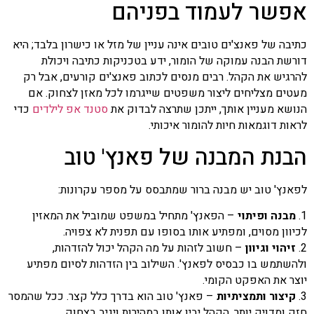
אפשר לעמוד בפניהם
כתיבה של פאנצ'ים טובים אינה עניין של מזל או כישרון בלבד; היא
דורשת הבנה עמוקה של הומור, ידע בטכניקות כתיבה ויכולת
להרגיש את הקהל. רבים מנסים לכתוב פאנצ'ים קורעים, אבל רק
מעטים מצליחים ליצור משפטים שייגרמו לכל מאזן לצחוק. אם
הנושא מעניין אותך, ייתכן שתרצה לבדוק את
סטנד אפ לילדים
כדי
לראות דוגמאות חיות להומור איכותי.
הבנת המבנה של פאנץ' טוב
לפאנץ' טוב יש מבנה ברור שמתבסס על מספר עקרונות:
1.
מבנה ופיתוי
– הפאנץ' מתחיל במשפט שמוביל את המאזין
לכיוון מסוים, ומפתיע אותו בסופו עם תפנית לא צפויה.
2.
זיהוי וגיוון
– חשוב לזהות על מה הקהל יכול להזדהות,
ולהשתמש בו כבסיס לפאנץ'. השילוב בין הזדהות לסיום מפתיע
יוצר את האפקט הקומי.
3.
קיצור ותמציתיות
– פאנץ' טוב הוא בדרך כלל קצר. ככל שהמסר
חזק ומדויק יותר, הקהל יבין אותו במהירות ויגיב בצחוק.