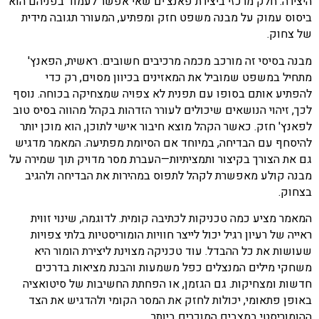
היצירה. חלק מרכזי ביצירת פאנצ'ים שאי אפשר לעמוד בפניהם הוא
ביסוס עמוק על מבנה משפט חזק ומפתיע, המעורר תגובה מידית
של צחוק.
מבנה בסיסי זה מורכב מכמה מרכיבים חשובים. ראשית, הפאנץ'
מתחיל במשפט שמוביל את המאזינים בכיוון מסוים, רק כדי
להפתיע אותם בסופו עם תפנית לא צפויה שמצחיקה בכוחה. נוסף
לכך, זיהוי הנושאים שיכולים לעורר הזדהות בקהל מהווה בסיס טוב
לפאנץ' חזק. כאשר הקהל מוצא חיבור אישי לתוכן, הוא מוכן יותר
להיסחף עם הבדיחה, במיוחד אם הסיומת מפתיעה. המאמר מדגיש
גם את הצורך בקיצור ותמציתיות—העברת מסר מדויק תוך שמירה על
מבנה קולע מאפשרת לקהל לתפוס במהירות את הבדיחה ולהגיב
בצחוק.
המאמר מציע כמה טכניקות לכתיבה קומית. לדוגמה, שינוי זווית
ראייה של רעיון רגיל יכול לייצר חוויות הומוריסטיות בלתי צפויות
שעושות את כל ההבדל. עוד טכניקה מצוינת ליצירת הומור היא
משחקי מילים המנצלים כפל משמעות והבנת מציאות בדרכים
חדשות ומצחיקות. גם הגזמן, או הפחתת החשיבות של סיטואציה
באופן פתאומי, יכולות לחזק את המסר הקומי ולהדגיש את הצד
ההומוריסטי במצבים המוכרים ביותר.