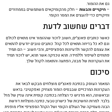
גם את ההומור.
–
חיקויים והבעות
– חלק מהקומיקאים משתמשים בממחזרים
וחיקויים כדי להעצים את המסר הקומי.
דברים שחשוב לדעת
כאשר כותבים פאנצ'ים, חשוב לזכור שההומור אינו מתאים לכולם
וגם לא כל בדיחה תתאים לכל קהל. כותבים טובים יודעים להתאים
את עצמם להקשר ולרעיונות הספציפיים, והכי חשוב – הם תמיד
פתוחים לשיפור וללמידה. תהא טכניקה אשר תהא, יש לזכור תמיד
את העקרונות של מבנה, הפתעה והתאמה לקהל שלך.
סיכום
המאמר העוסק בכתיבת פאנצ'ים מוצלחים מבקש לבאר את
העקרונות המרכזיים שבבסיס הומור מצחיק ואפקטיבי. בראש
ובראשונה, הוא מדגיש כי הצלחה בכתיבה קומית אינה עניין של מזל
בלבד. למרות החשיבות של כישרון טבעי, כתיבה מוצלחת דורשת
הבנה מעמיקה של העולם הקומי ושל הקהל הספציפי אליו מופנית