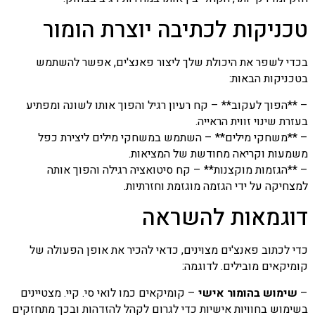
טכניקות לכתיבה יוצרת הומור
בכדי לשפר את היכולת שלך ליצור פאנצ'ים, אפשר להשתמש
בטכניקות הבאות:
– **הפוך לעקוב** – קח רעיון רגיל והפוך אותו לשונה ומפתיע
בעזרת שינוי זווית הראייה.
– **משחקי מילים** – השתמש במשחקי מילים ליצירת כפל
משמעות וקריאה מחודשת של המציאות.
– **הגזמות מוקצנות** – קח סיטואציה רגילה והפוך אותה
למצחיקה על ידי הגזמה מוגזמת וחזרתיות.
דוגמאות להשראה
כדי לכתוב פאנצ'ים מצוינים, כדאי להכיר את אופן הפעולה של
קומיקאים מובילים. לדוגמה:
–
שימוש בהומור אישי
– קומיקאים כמו לואי סי. קיי. מצטיינים
בשימוש בחוויות אישיות כדי לגרום לקהל להזדהות ובכך מתחזקים